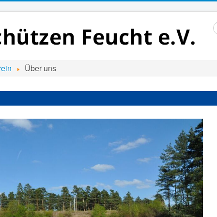
S
..
rein
Über uns