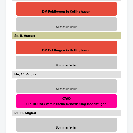
DM Feldbogen in Kellinghusen
Sommerferien
9
DM Feldbogen in Kellinghusen
Sommerferien
10
Sommerferien
07:00
SPERRUNG Vereinsheim Renovierung Bodenfugen
11
Sommerferien