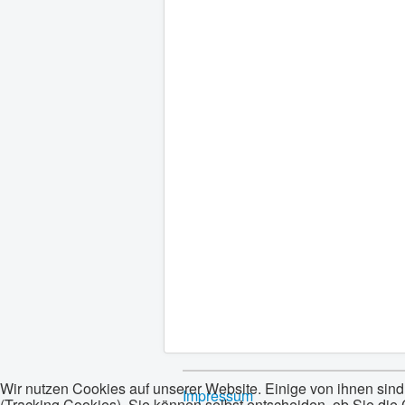
Wir nutzen Cookies auf unserer Website. Einige von ihnen sind
Impressum
(Tracking Cookies). Sie können selbst entscheiden, ob Sie die