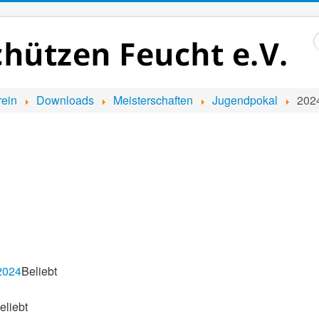
S
..
rein
Downloads
Meisterschaften
Jugendpokal
202
2024
Beliebt
eliebt