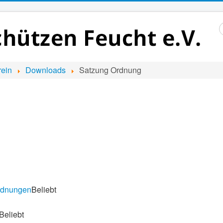
S
..
rein
Downloads
Satzung Ordnung
rdnungen
Beliebt
Beliebt