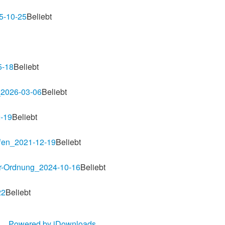
5-10-25
Beliebt
5-18
Beliebt
_2026-03-06
Beliebt
-19
Beliebt
ffen_2021-12-19
Beliebt
r-Ordnung_2024-10-16
Beliebt
22
Beliebt
Powered by jDownloads