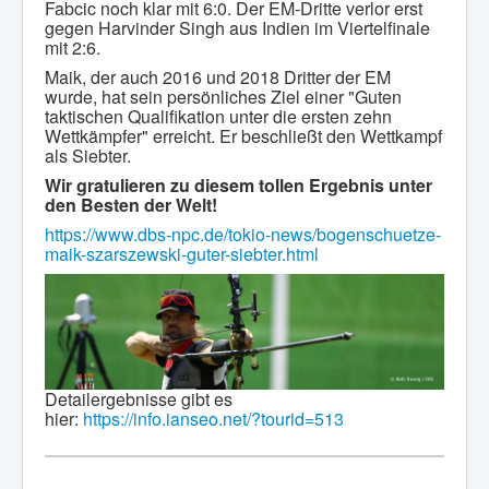
Fabcic noch klar mit 6:0. Der EM-Dritte verlor erst
gegen Harvinder Singh aus Indien im Viertelfinale
mit 2:6.
Maik, der auch 2016 und 2018 Dritter der EM
wurde, hat sein persönliches Ziel einer "Guten
taktischen Qualifikation unter die ersten zehn
Wettkämpfer" erreicht. Er beschließt den Wettkampf
als Siebter.
Wir gratulieren zu diesem tollen Ergebnis unter
den Besten der Welt!
https://www.dbs-npc.de/tokio-news/bogenschuetze-
maik-szarszewski-guter-siebter.html
Detailergebnisse gibt es
hier:
https://info.ianseo.net/?tourid=513