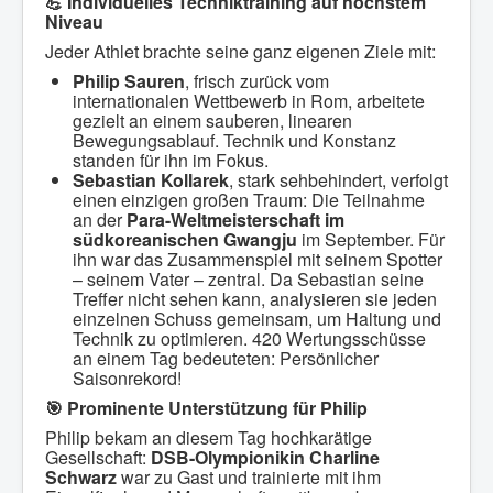
💪
Individuelles Techniktraining auf höchstem
Niveau
Jeder Athlet brachte seine ganz eigenen Ziele mit:
Philip Sauren
, frisch zurück vom
internationalen Wettbewerb in Rom, arbeitete
gezielt an einem sauberen, linearen
Bewegungsablauf. Technik und Konstanz
standen für ihn im Fokus.
Sebastian Kollarek
, stark sehbehindert, verfolgt
einen einzigen großen Traum: Die Teilnahme
an der
Para-Weltmeisterschaft im
südkoreanischen Gwangju
im September. Für
ihn war das Zusammenspiel mit seinem Spotter
– seinem Vater – zentral. Da Sebastian seine
Treffer nicht sehen kann, analysieren sie jeden
einzelnen Schuss gemeinsam, um Haltung und
Technik zu optimieren. 420 Wertungsschüsse
an einem Tag bedeuteten: Persönlicher
Saisonrekord!
🎯
Prominente Unterstützung für Philip
Philip bekam an diesem Tag hochkarätige
Gesellschaft:
DSB-Olympionikin Charline
Schwarz
war zu Gast und trainierte mit ihm