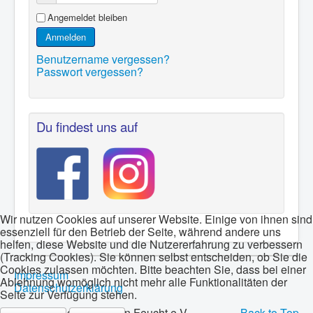
Angemeldet bleiben
Anmelden
Benutzername vergessen?
Passwort vergessen?
Du findest uns auf
Wir nutzen Cookies auf unserer Website. Einige von ihnen sind
essenziell für den Betrieb der Seite, während andere uns
helfen, diese Website und die Nutzererfahrung zu verbessern
(Tracking Cookies). Sie können selbst entscheiden, ob Sie die
Cookies zulassen möchten. Bitte beachten Sie, dass bei einer
Impressum
Ablehnung womöglich nicht mehr alle Funktionalitäten der
Datenschutzerklärung
Seite zur Verfügung stehen.
© 2026 Bogenschützen Feucht e.V.
Back to Top