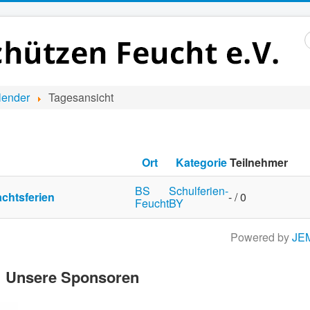
S
..
lender
Tagesansicht
Ort
Kategorie
Teilnehmer
BS
Schulferien-
chtsferien
- / 0
Feucht
BY
Powered by
JE
Unsere Sponsoren