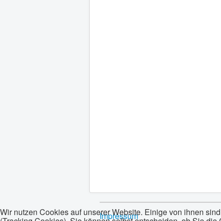
Wir nutzen Cookies auf unserer Website. Einige von ihnen sind
Impressum
(Tracking Cookies). Sie können selbst entscheiden, ob Sie die