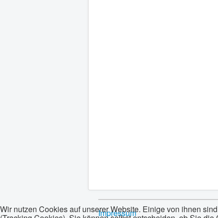
Wir nutzen Cookies auf unserer Website. Einige von ihnen sind
Impressum
(Tracking Cookies). Sie können selbst entscheiden, ob Sie die