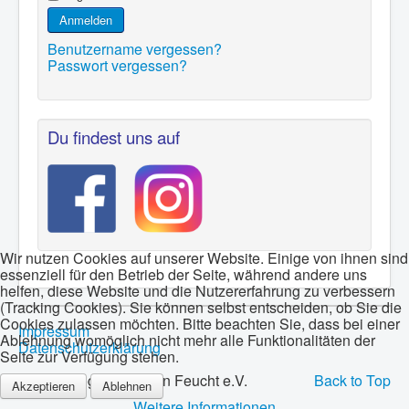
Anmelden
Benutzername vergessen?
Passwort vergessen?
Du findest uns auf
Wir nutzen Cookies auf unserer Website. Einige von ihnen sind
essenziell für den Betrieb der Seite, während andere uns
helfen, diese Website und die Nutzererfahrung zu verbessern
(Tracking Cookies). Sie können selbst entscheiden, ob Sie die
Cookies zulassen möchten. Bitte beachten Sie, dass bei einer
Impressum
Ablehnung womöglich nicht mehr alle Funktionalitäten der
Datenschutzerklärung
Seite zur Verfügung stehen.
© 2026 Bogenschützen Feucht e.V.
Back to Top
Akzeptieren
Ablehnen
Weitere Informationen