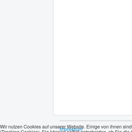
Wir nutzen Cookies auf unserer Website. Einige von ihnen sind
Impressum
(Tracking Cookies). Sie können selbst entscheiden, ob Sie die